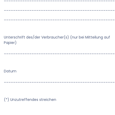
________________________________________________
________________________________________________
Unterschrift des/der Verbraucher(s) (nur bei Mitteilung auf
Papier)
________________________________________________
Datum
________________________________________________
(*) Unzutreffendes streichen