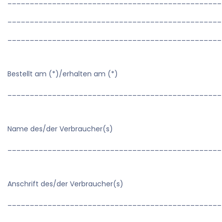
________________________________________________
________________________________________________
________________________________________________
Bestellt am (*)/erhalten am (*)
________________________________________________
Name des/der Verbraucher(s)
________________________________________________
Anschrift des/der Verbraucher(s)
________________________________________________
________________________________________________