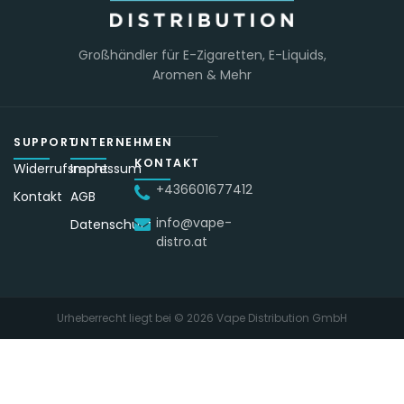
Großhändler für E-Zigaretten, E-Liquids,
Aromen & Mehr
SUPPORT
UNTERNEHMEN
KONTAKT
Widerrufsrecht
Impressum
+436601677412
Kontakt
AGB
info@vape-
Datenschutz
distro.at
Urheberrecht liegt bei ©
2026
Vape Distribution GmbH